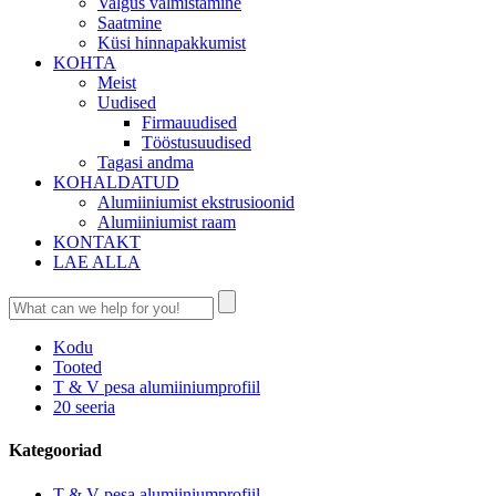
Valgus valmistamine
Saatmine
Küsi hinnapakkumist
KOHTA
Meist
Uudised
Firmauudised
Tööstusuudised
Tagasi andma
KOHALDATUD
Alumiiniumist ekstrusioonid
Alumiiniumist raam
KONTAKT
LAE ALLA
Kodu
Tooted
T & V pesa alumiiniumprofiil
20 seeria
Kategooriad
T & V pesa alumiiniumprofiil