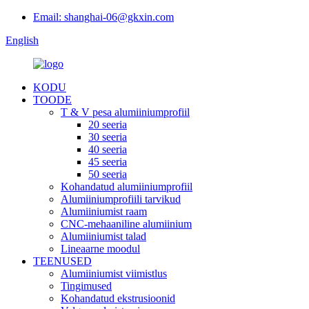
Email: shanghai-06@gkxin.com
English
KODU
TOODE
T & V pesa alumiiniumprofiil
20 seeria
30 seeria
40 seeria
45 seeria
50 seeria
Kohandatud alumiiniumprofiil
Alumiiniumprofiili tarvikud
Alumiiniumist raam
CNC-mehaaniline alumiinium
Alumiiniumist talad
Lineaarne moodul
TEENUSED
Alumiiniumist viimistlus
Tingimused
Kohandatud ekstrusioonid