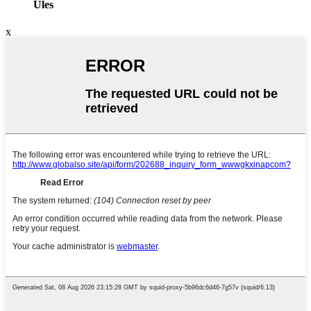
Üles
x