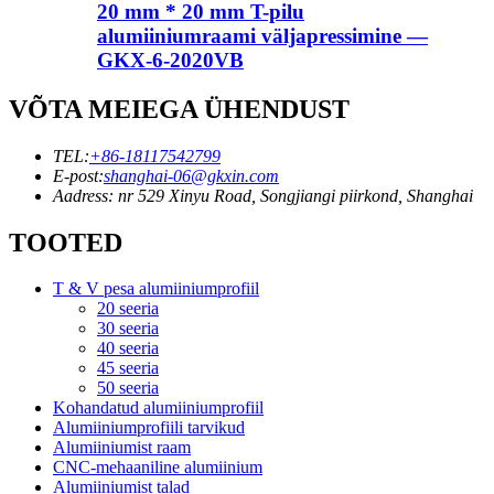
20 mm * 20 mm T-pilu
alumiiniumraami väljapressimine —
GKX-6-2020VB
VÕTA MEIEGA ÜHENDUST
TEL:
+86-18117542799
E-post:
shanghai-06@gkxin.com
Aadress: nr 529 Xinyu Road, Songjiangi piirkond, Shanghai
TOOTED
T & V pesa alumiiniumprofiil
20 seeria
30 seeria
40 seeria
45 seeria
50 seeria
Kohandatud alumiiniumprofiil
Alumiiniumprofiili tarvikud
Alumiiniumist raam
CNC-mehaaniline alumiinium
Alumiiniumist talad