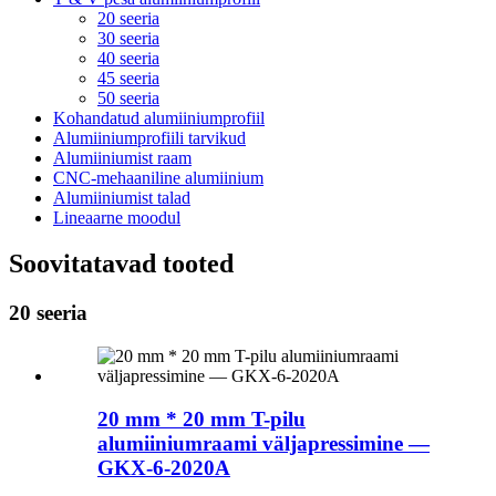
20 seeria
30 seeria
40 seeria
45 seeria
50 seeria
Kohandatud alumiiniumprofiil
Alumiiniumprofiili tarvikud
Alumiiniumist raam
CNC-mehaaniline alumiinium
Alumiiniumist talad
Lineaarne moodul
Soovitatavad tooted
20 seeria
20 mm * 20 mm T-pilu
alumiiniumraami väljapressimine —
GKX-6-2020A